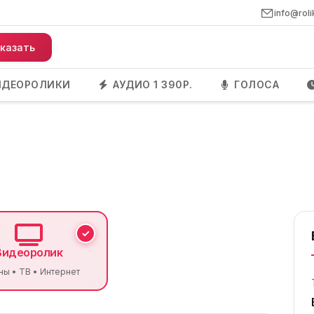
info@roli
казать
ИДЕОРОЛИКИ
АУДИО 1 390Р.
ГОЛОСА
Видеоролик
ны • ТВ • Интернет